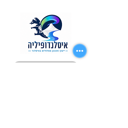
תכנון טיול לאיסלנד
YogevTravel
y.o.g.a.y
0546329503