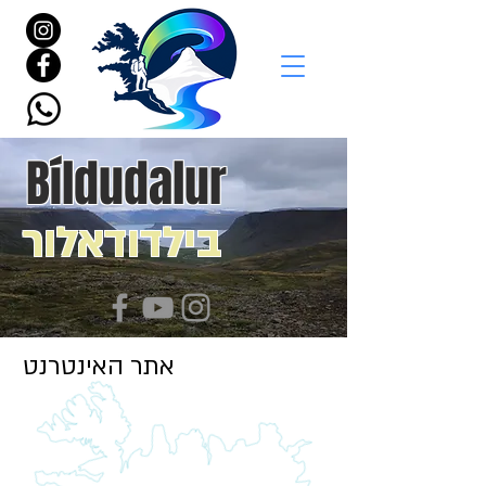
Bíldudalur
בילדודאלור
אתר האינטרנט