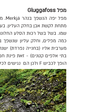
מפל Gluggafoss‎‎‎
מתחת לקשת אבן בחלק העליון. בעבר
שמו. בשל
בשל רכות הסלע החלונות
הופך לכביש F ולכן הם נגישים לכל הרכבים ואפילו עשויים להיות נגיש בחורף (בהתאם לתנאי הכביש).