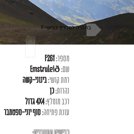
F בחזרה למדריך כבישי
מספר:
F261
שם:
Emstruleið
רמת קושי:
בינוני-קשה
נהרות:
כן
רכב מומלץ:
4X4 גדול
עונת פתיחה:
סוף יוני-ספטמבר
כבישים מתחברים: