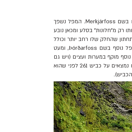
מפל יפה הנשפך בנהר Merkjá. משמעות שמו של המפל הוא "מפל החלונות" והוא מוכר גם בשם Merkjárfoss. המפל נשפך
ו רק מ"חלונות" בסלע ומכאן נובע
חתון שהחלק שלו רחב יותר וכולל
כמה מפלים, וחלק עליון שנשפך בתוך הערוץ מגובה של 44 מטרים. מעט מערבית תראו מפל נוסף בשם Þórðarfoss, ומעט
טנה בשם Þorsteinslundur שבה יש מפל יפה נוסף מוקף במערות ועצים (ויש גם
בתי אלפים קטנים) - זאת פינת חמד חביבה מאוד ששווה גם היא ביקור קצר. המפלים הללו נמצאים על כביש 261 לפני שהוא