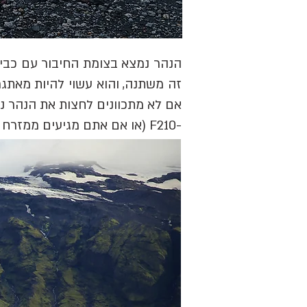
-F210 (או אם אתם מגיעים ממזרח ורוצים לנסוע לכיוון Hvolsvöllur) - חובה לעשות זאת עם רכב 4X4 גדול.