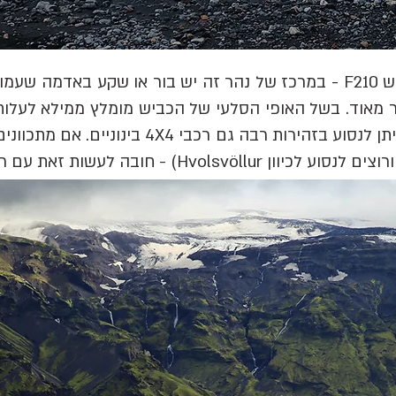
הנהר נמצא בצומת החיבור עם כביש F210 - במרכז של נהר זה יש בור או ש
אם לא מתכוונים לחצות את הנהר ניתן לנסוע בזהי