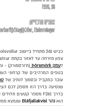
26 ,F210
אתרים מרכזיים:
arkarfljótsgljúfur, Einhyrningur
ל
עמק Þórsmörk
(ת'ורסמורק) - ו
בנופים המרהיבים של קרחוני הע
עובר במקביל ובסמוך לנתיב של
טראק 
שנסיעה בדרך הזו תספק לכם הצצה
בדרך F261 מספר קטעים ת
הוא
נהר Bláfjallakvísl
שנמצא ממש 