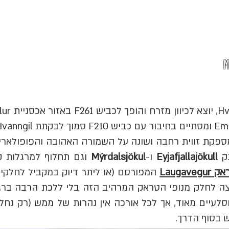
M
מספקת זווית רחבה ושונה על השמורה האהובה והפופולארי
נק
Eyjafjallajökull
ו-
Mýrdalsjökul
וגם תחלוף למרגלות ק
Laugavegur
המפורסם (או ליתר דיוק במקביל לחלקים 
 לחלק מנופי הטראק המרהיב הזה בלי ללכת הרבה ברגל
לולים וסלעיים מאוד, אך לכל אורכה אין נהרות של ממש (רק 
בסוף הדרך.