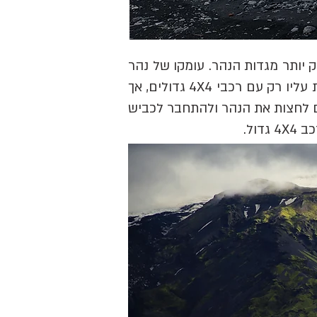
קע באדמה שעמוק יותר מגדות הנהר. עומקו של נהר
זה משתנה, והוא עשוי להיות מאתגר מאוד. בשל האופי הסלעי של הכביש מומלץ ממילא לעלות עליו רק עם רכבי 4X4 גדולים, אך
רות רבה גם רכבי 4X4 בינוניים. אם מתכוונים לחצות את הנהר ולהתחבר לכביש