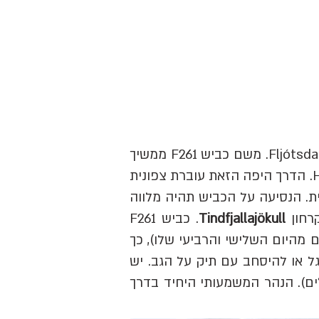
כביש 261 מתחיל ביישוב Hvolsvöllur, יוצא לכיוון מזרח והופך לכביש F261 באזור אכסניית Fljótsdalur. משם כביש F261 ממשיך
צפון מזרחה עד לאזור בקתת Emstrur ומסתיים בחיבור עם כביש F210 סמוך לבקתת Hvanngil. הדרך היפה הזאת עוברת צפונית
ת. הנסיעה על הכביש תהיה מלווה
רחון
Tindfjallajökull
. כביש F261
מהיום השלישי והרביעי שלו), כך
​
 או להיסחב עם תיק על הגב.
יש
נחלים). הנהר המשמעותי היחיד בדרך