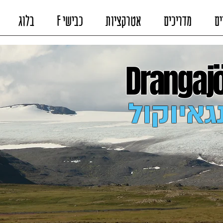
ים
מדריכים
אטרקציות
כבישי F
בלוג
Drangaj
גאיוקול