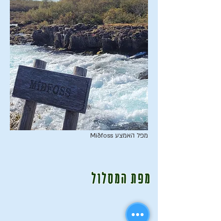
מפל האמצע ​Miðfoss
מפת המסלול