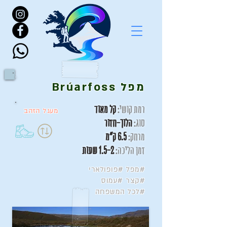
מפל Brúarfoss
רמת קושי:
קל מאוד
מעגל הזהב
סוג:
הלוך-חזור
מרחק:
6.5 ק"מ
זמן הליכה:
1.5-2 שעות
#מפל #פופולארי
#קצר #עמוס
#לכל המשפחה