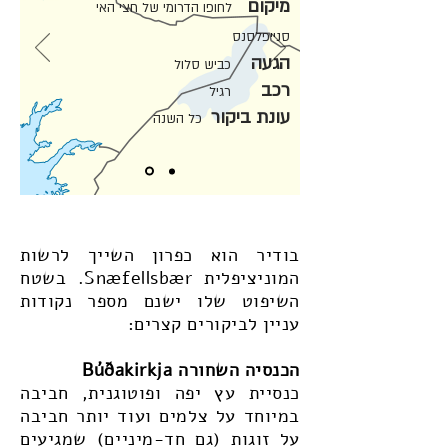
מיקום
לחופו הדרומי של חצי האי
סנייפלסנס
הגעה
כביש סלול
רכב
רגיל
עונת ביקור
כל השנה
בודיר הוא כפרון השייך לרשות
המוניציפלית Snæfellsbær. בשטח
השיפוט שלו ישנם מספר נקודות
עניין לביקורים קצרים:
הכנסיה השחורה Búðakirkja
כנסיית עץ יפה ופוטוגנית, חביבה
במיוחד על צלמים ועוד יותר חביבה
על זוגות (גם חד-מיניים) שמגיעים