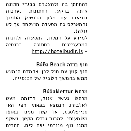
להתחתן בה ולהצטלם בבגדי חתונה
איתה ברקע. החתונות נערכות
בתיאום עם מלון הבוטיק הסמוך
(המאכלס גם מסעדה מוצלחת אך לא
זולה).
למידע על המלון, המסעדה ולזוגות
המתעניינים בחתונה בכנסיה
http://hotelbudir.is
-
חוף בודה Búða Beach
חוף קטן עם חול לבן-אדמדם הנמצא
ממש בהמשך השביל של הכנסייה.
מכתש Búõaklettur
מכתש געשי עגול, הדומה מעט
לאלבורג הנמצא בפאתי חצי האי
סנייפלסנס, אך קטן ממנו באופן
משמעותי. למרות גודלו הקטן, נשקף
ממנו נוף פנורמי יפה לים, ההרים