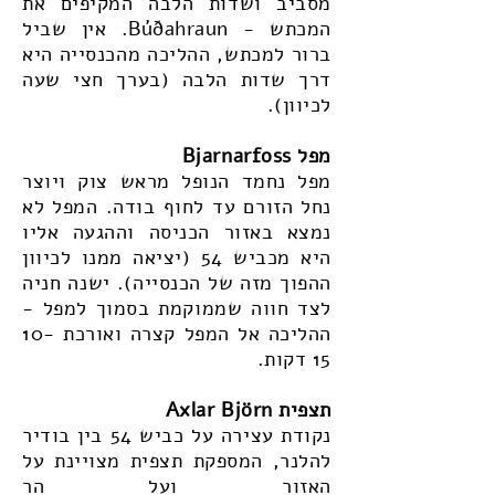
מסביב ושדות הלבה המקיפים את
המכתש - Búðahraun. אין שביל
ברור למכתש, ההליכה מהכנסייה היא
דרך שדות הלבה (בערך חצי שעה
לכיוון).
מפל Bjarnarfoss
מפל נחמד הנופל מראש צוק ויוצר
נחל הזורם עד לחוף בודה. המפל לא
נמצא באזור הכניסה וההגעה אליו
היא מכביש 54 (יציאה ממנו לכיוון
ההפוך מזה של הכנסייה). ישנה חניה
לצד חווה שממוקמת בסמוך למפל -
ההליכה אל המפל קצרה ואורכת 10-
15 דקות.
תצפית Axlar Björn
נקודת עצירה על כביש 54 בין בודיר
להלנר, המספקת תצפית מצויינת על
האזור ועל הר