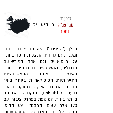
אתר טבע
שעות פתיחה
רייקיאוויק
בתשלום
פרלן ("הפנינה") היא גם מבנה ייחודי
ומעניין, גם נקודת התצפית היפה ביותר
על רייקיאוויק וגם אחד המוזיאונים
הגדולים, המשוקעים והמגוונים ביותר
באיסלנד ואחת מהאטרקציות
התיירותיות הפופולאריות ביותר בעיר
הבירה. המבנה האיקוני ממוקם בראש
גבעת Öskjuhlíð, הנקודה הגבוהה
ביותר בעיר, המוקפת בפארק ציבורי עם
170 אלף עצים. המבנה יוצא הדופן
תוכנן על ידי האדריכל Ingimundur