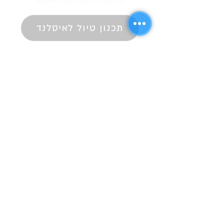
תכנון טיול לאיסלנד
YogevTravel
y.o.g.a.y
0546329503
yogevsgl@gmail.com
קבוצת איסלנדופיליה בפייסבוק
איסלנדופיליה - יוגב סגל 2026 © כל הזכויות
שמורות