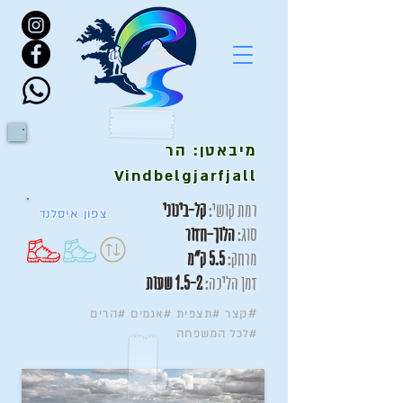
מיבאטן: הר
Vindbelgjarfjall
רמת קושי:
קל-בינוני
צפון איסלנד
סוג:
הלוך-חזור
מרחק:
5.5 ק"מ
זמן הליכה:
1.5-2 שעות
#
קצר #תצפית #אגמים #הרים
#לכל המשפחה