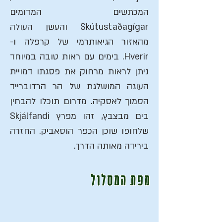
המכתשים המדומים
Skútustaðagígar והעשן העולה
מהאזור הגיאותרמי של קרפלה ו-
Hverir. בימים עם ראות טובה במיוחד
ניתן לראות מרחוק את פסגתו דמויית
העוגה המושלגת של הר הרדוברייד
הסמוך לאסקיה. מדרום תוכלו להבחין
בים מבצבץ, זהו מפרץ Skjálfandi
שלחופו שוכן הכפר הוסאביק. החזרה
בירידה מאותה הדרך.
מפת המסלול