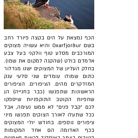
הכף נמצאת על הים בקצה פיורד רחב
בשם Öxarfjörður והיא עשויה מצוקים
המורכבים מסלע טוף וולקני בעל צבע
אדמדם בולט (שהקנה למקום את שמו).
בחלק העליון של המצוקים ישנו מגדלור
כתום שמולו עומדים שני סלעי ענק
המזדקרים מהים. הציפורים. הציפורים
הראשונות שתפגשו (כבר בחנייה) הן
שחפיות הקוטב התוקפניות שיספקו
לכם "קבל פנים" לא ממש נעימה, אבל
ככל שתעלו לאורך הצוקים תפגשו מיני
ציפורים נוספים. בחודש יולי המצוקים
בכף האדומה הם אחד המקומות
הטובים ביותר באיסלנד לראות פאפינים