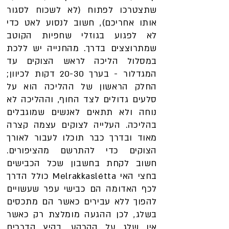
שתצטרכו לפתוח (לא לשכוח לסגור
אותו אחריכם), חשוב לנסוע לאט כדי
לא לפגוע בגוזלי שחפיות הקוטב
שמתרוצצים בדרך. מהחנייה יש ללכת
במסלול הליכה לראש הצוקים עד
המגדלור - בערך 20-30 דקות לכיוון;
החלק הראשון של ההליכה הוא על
סלעים גדולים לצד החוף, וההליכה לא
נוחה ולא תתאים לאנשים שמוגבלים
בהליכה. העלייה לצוקים עצמה קצרה
מאוד ובדרך כבר תוכלו לעבור לאורך
הצוקים כדי להתרשם מהציפורים.
חשוב לקחת בחשבון שכל הכבישים
בחצי האי Melrakkaslétta כולל הדרך
לכף האדומה הם כבישי עפר שעשויים
להפוך ללא עבירים כאשר הם מתכסים
בשלג, לכן ההגעה מומלצת רק כאשר
אין שלג על הקרקע. בקיץ הדרכים