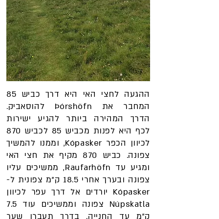
ההגעה לחצי האי היא דרך כביש 85
המחבר את Þórshöfn להוסאביק.
הדרך המהירה ביותר להגיע ישירות
לכף היא לפנות מכביש 85 לכביש 870
לכיוון הכפר Kópasker, וממנו להמשיך
צפונה. כביש 870 מקיף את חצי האי
ומגיע עד Raufarhöfn, ממשיכים עליו
צפונה ובערך אחרי 18.5 ק"מ צפונית ל-
Kópasker יורדים אל דרך עפר לכיוון
Núpskatla צפונה וממשיכים עוד 7.5
ק"מ עד החנייה. בדרך תעברו שער