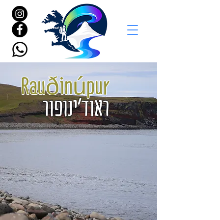
Rauðinúpur
ראוד'ינופור