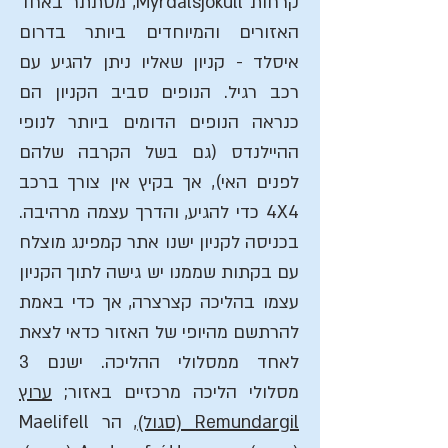
קרחות Mýrdalsjökull, מסתתר באחד
האזורים והמיוחדים ביותר בדרום
איסלד - קניון שאליו ניתן להגיע עם
רכב רגיל. הנופים סביב הקניון הם
כנראה הנופים הדומים ביותר לנופי
ההיילנדס (גם בשל הקרבה שלהם
לפנים האי), אך בקיץ אין צורך ברכב
4X4 כדי להגיע, והדרך עצמה מרהיבה.
בכניסה לקניון ישנו אתר קמפינג מוצלח
עם בקתות שממנו יש גישה לתוך הקניון
עצמו בהליכה קצרצרה, אך כדי באמת
להרתשם מהיופי של האזור כדאי לצאת
לאחד ממסלולי ההליכה. ישנם 3
מסלולי הליכה מרכזיים באזור;
ערוץ
Remundargil (סגול)
, הר Maelifell