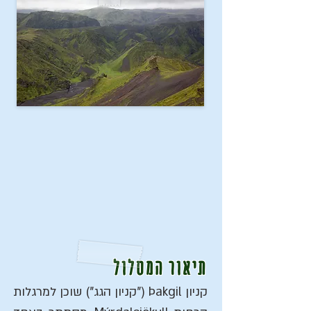
תיאור המסלול
קניון Þakgil ("קניון הגג") שוכן למרגלות