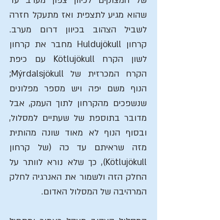
של המצוקים לכיוון צפון מערב עד
שהוא מגיע לתצפית ואז מתעקל חזרה
לשביל הצהוב בכיוון דרום מערב.
קרחון Huldujökull מחבר את קרחון
לשון הקרח Kötlujökull עם כיפת
הקרח המכרזית של Mýrdalsjökull;
הנוף משם יפה ויש מספר מפלונים
שנשפכים מהקרחון לתוך העמק, אבל
מדובר בתוספת של שעתיים למסלול,
ובסוף הנוף לא מאוד שונה מהותית
מזה שראיתם עד כה (של קרחון
Kötlujökull), כך שלא נורא לוותר על
החלק הזה ולשמור את האנרגיה לחלק
המרהיבה של המסלול האדום.