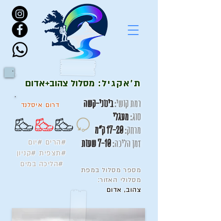
ת'אקגיל:
מסלול צהוב+אדום
רמת קושי:
בינוני-קשה
דרו
ם איסלנד
סוג:
מעגלי
מרחק:
17-20 ק"מ
זמן הליכה:
7-10 שעות
#הרים #יום
#תצפית #קניון
#הליכה במים
מספר מסלול במפת
מסלולי האזור:
צהוב, אדום