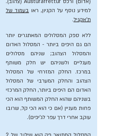
(אדום) ורכס Austurafréttur (צהוב).
למידע נוסף על הקניון, ראו
בעמוד של
ת'אקגיל
.
ללא ספק המסלולים המאתגרים יותר
הם גם היפים ביותר - המסלול האדום
והמסלול הצהוב; שניהם מסלולים
מעגליים ולשניהם יש חלק משותף
במרכז. החלק המזרחי של המסלול
הצהוב והחלק המערבי של המסלול
האדום הם היפים ביותר, החלק המרכזי
בשניהם שהוא החלק המשותף הוא הכי
פחות מעניין (אם כי הוא הכי קל, שרובו
עוקב אחרי דרך עפר לג'יפים).
המסלול המתואר פה הוא שילוב של 2