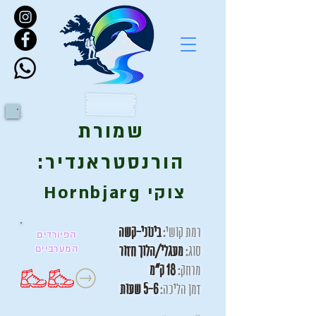
שמורת
הורנסטראנדיר:
צוקי Hornbjarg
רמת קושי:
בינוני-קשה
הפיורד
ים
סוג:
מעגלי/הלוך חזור
המערביים
מרחק:
18 ק"מ
זמן הליכה:
5-6 שעות