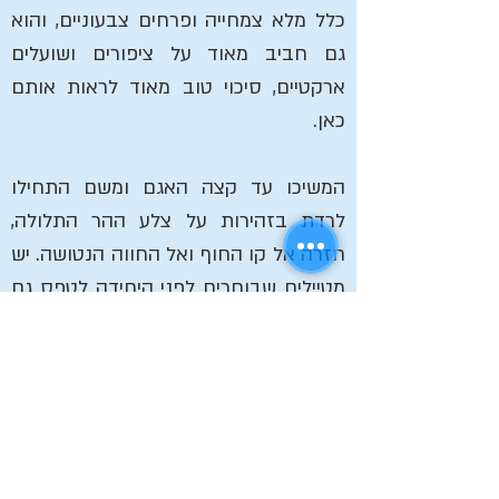
כלל מלא צמחייה ופרחים צבעוניים, והוא
גם חביב מאוד על ציפורים ושועלים
ארקטיים, סיכוי טוב מאוד לראות אותם
כאן.
המשיכו עד קצה האגם ומשם התחילו
לרדת בזהירות על צלע ההר התלולה,
חזרה אל קו החוף ואל החווה הנטושה. יש
מטיילים שבוחרים לפני היחידה לטפס גם
לצוק Kálfatindar, אך הדבר מסוכן.
אפשר לעלות חלקית על צידו המערבי, או
לחצות אותו ולרדת חזרה אל החוף מצידו
הדרומי של המצוק לכיוון מערב חזרה אל
החוף. ישנה גם אפשרות להאריך את
המסלול ולהמשיך מהצוק דרומה על קו