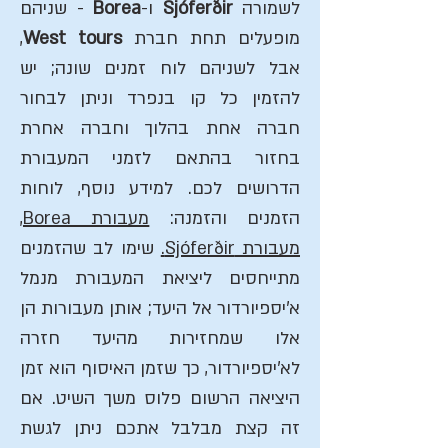
לשמורה
Sjóferðir
ו-
Borea
- שניהם
מופעלים תחת חברת
West tours
,
אבל לשניהם לוח זמנים שונה; יש
להזמין כל קו בנפרד וניתן לבחור
חברה אחת בהלוך וחברה אחרת
בחזור בהתאם לזמני המעבורת
הדרושים לכם. למידע נוסף, לוחות
הזמנים והזמנה:
מעבורת Borea
,
מעבורת Sjóferðir.
שימו לב שהזמנים
מתייחסים ליציאת המעבורת מנמל
א'יספיור
דור אל היעד; אותן מעבורות הן
אלו שמחזירות מהיעד חזרה
לא'יספיורדור, כך שזמן האיסוף הוא זמן
היציאה הרשום פלוס משך השיט. אם
זה קצת מבלבל אתכם ניתן לגשת