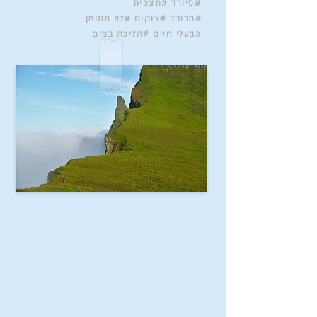
#
פיורד #תצפית
#מבודד #צוקים #לא מסומן
#בעלי חיים #הליכה במים