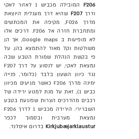
F206
המובילה מכביש 1 לאזור לאקי
ודרך
F207
שהיא דרך מעגלית היוצאת
מדרך F026, מקיפה את המכתשים
ומתחברת חזרה אל F206. דרכים אלו
לא מופיעות ב Google maps, אך הן
משולטות וקל מאוד להתמצא בהן. על
פי בקשת הנהלת שמורת הטבע שבה
נמצאת לאקי, יש לנסוע על דרך F207
נגד כיוון השעון בלבד (כלומר, פנייה
ימינה מדרך F206 כאשר מגיעים מכיוון
כביש 1), זאת על מנת למנוע ירידה של
רכבים מהדרכים הצרות שפוגעת בטבע
השברירי. הירידה מכביש 1 לדרך F206
נמצאת מערבית ובסמוך לכפר
Kirkjubæjarklaustur
בדרום איסלנד.