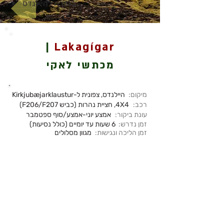
בחזרה להיילנדס
|
Lakagígar
מכתשי לאקי
מיקום:
היילנדס, צפונית ל-Kirkjubæjarklaustur
רכב:
4X4, חציית נהרות (כביש F206/F207)
עונת ביקור:
אמצע יוני-אמצע/סוף ספטמבר
זמן נדרש:
6 שעות עד יומיים (כולל נסיעות)
זמן הליכה ונגישות:
מגוון מסלולים