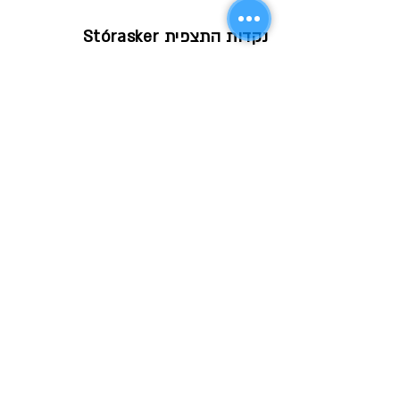
נקדות התצפית
Stórasker‎‎‎‎‎‎‎‎‎
מרחק קצת מהחנייה של הר לאקי,
בנקודה בה דרך F207 מתעקלת בחדות
שמאלה, ישנה עלייה קצרה לנקודות
תצפית על מכתשי לאקי, על הר לאקי, על
אגם Lambavatn ועל גבעות
Ulfarsdalssker. נקודת תצפית זו יכולה
להוות תחליף לאלו שאינם יכולים לטפס
במסלול הרגלי אל פסגת הר לאקי.
אגם
Lambavatn
מעט אחרי הירידה את תצפית
Stórasker‎‎‎‎‎‎‎‎‎ על דרך F207, ישנה ירידה
לחנייה על שפת האגם הגדול ביותר
באזור לאקי. ביום יפה משתקפים במי
האגם הפסגות הירוקות של האזור