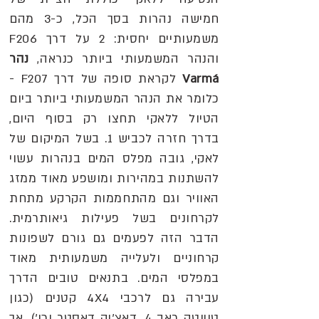
חמישה נהרות בסך הכל, כ-3 מהם
משמעותיים יחסית: 2 על דרך F206
והנהר המשמעותי ביותר כנראה,
נהר
Varmá
לקראת סופה של דרך F207 -
כלומר את הנהר המשמעותי ביותר ביום
הטיול ללאקי תחצו רק בסוף היום,
בדרך חזרה לכביש 1. בשל המיקום של
לאקי, גובה מפלס המים בנהרות עשוי
להשתנות במהירות ומושפע מאוד ממזג
האוויר וגם מהתחממות הקרקע מתחת
לקרחונים בשל פעילות גיאותרמית.
הדבר הזה לפעמים גם גורם לשפונות
קרחוניים ולעלייה משמעותית מאוד
במפלסי המים. בתנאים טובים הדרך
עבירה גם לרכבי 4X4 קטנים (כגון
טויוטה ראב 4, דאצ'יה דאסטר וכו'), אך