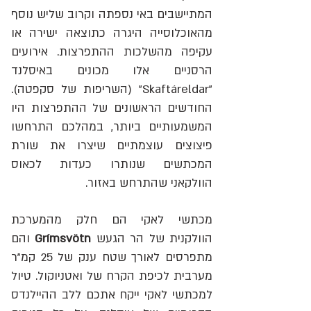
המתיישבים באי נספתה וקרוב שליש נוסף
מהאוכלוסייה היגרה כתוצאה ישירה או
עקיפה מהשלכות ההתפרצות. אירועים
הרסניים אלו מכונים באיסלנד
"Skaftáreldar" (השריפות של סקפטה).
החודשים הראשונים של ההתפרצות היו
המשמעותיים ביותר, במהלכם התרחשו
פיצוצים עוצמתיים שיצרו את שורת
המכתשים שנותרו כעדות לכאוס
הוולקאני שהתרחש באזור.
מכתשי לאקי הם חלק מהמערכת
הוולקנית של הר הגעש
Grímsvötn
והם
מתפרסים לאורך שטח ענק של 25 קמ"ר
מערבית לכיפת הקרח של ואטניוקול. טיול
למכתשי לאקי ייקח אתכם ללב ההיילנדס