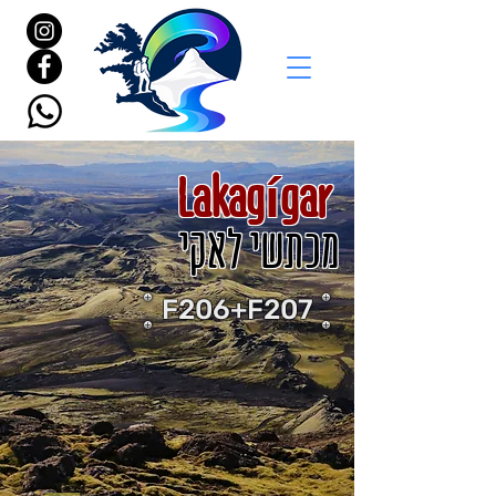
Lakagígar
מכתשי לאקי
F206+F207