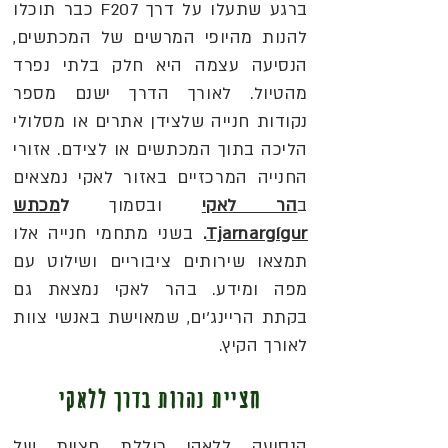
ברגע שתעלו על דרך F207 כבר תוכלו
להנות מהיופי המרשים של המכתשים,
הנסיעה עצמה היא חלק בלתי נפרד
מהטיול. לאורך הדרך ישנם מספר
נקודות חנייה שלצידן אתרים או מסלולי
הליכה בתוך המכתשים או לצידם. אזורי
החנייה המרכזיים באזור לאקי נמצאים
ב
הר לאקי
ובסמוך
ל
מכתש
Tjarnargígur
.
בשני מתחמי חנייה אלו
תמצאו שירותים ציבוריים ושילוט עם
מפה ומידע. בהר לאקי נמצאת גם
בקתת הריינג'ים, שמאוישת באנשי צוות
לאורך הקיץ.
חציית נהרות בדרך ללאקי
הנסיעה ללאקי כוללת חציית של