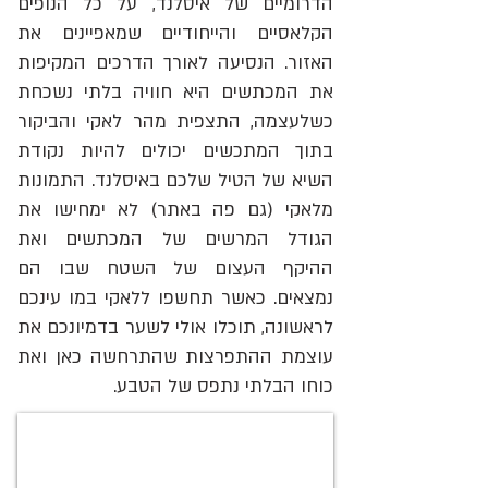
הדרומיים של איסלנד, על כל הנופים
הקלאסיים והייחודיים שמאפיינים את
האזור. הנסיעה לאורך הדרכים המקיפות
את המכתשים היא חוויה בלתי נשכחת
כשלעצמה, התצפית מהר לאקי והביקור
בתוך המתכשים יכולים להיות נקודת
השיא של הטיל שלכם באיסלנד. התמונות
מלאקי (גם פה באתר) לא ימחישו את
הגודל המרשים של המכתשים ואת
ההיקף העצום של השטח שבו הם
נמצאים. כאשר תחשפו ללאקי במו עינכם
לראשונה, תוכלו אולי לשער בדמיונכם את
עוצמת ההתפרצות שהתרחשה כאן ואת
כוחו הבלתי נתפס של הטבע.