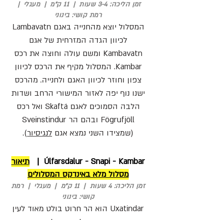
זמן הליכה: 3-4 שעות | 11 ק"מ | מעגלי |
רמת קושי: בינוני
המסלול יוצא מהחנייה באגם Lambavatn
לכיוון הגדה המזרחית של אגם
Kambavatn ומשם עולה וחוצה את רכס
Kambar. המסלול מקיף את הרכס לכיוון
צפון וחוזר לכיוון האגם ולחנייה. מהרכס
ישנו נוף יפה לאזור המישורי הרחב ושדות
הלבה הסמוכים לאגם Skaftá ואל רכס
Fögrufjöll ובהם הר Sveinstindur
(שמצידו השני נמצא אגם
לנגיסיור
).
Úlfarsdalur - Snapi - Kambar |
תיאור
מסלול מלא באינדקס המסלולים
זמן הליכה: 4 שעות | 11 ק"מ | מעגלי | רמת
קושי: בינוני
Uxatindar הוא הר חרוט בולט מאוד לעין