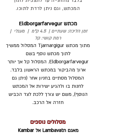
בלבד מהחנייה עד לתצפית לתוך
המכתש, וגם ניתן לרדת לתוכו.
מכתש Eldborgarfarvegur
זמן הליכה: שעתיים | 4.5 ק"מ | מעגלי |
רמת קושי: קל
מתוך מכתש Tjarnargígur המסלול ממשיך
לתוך מכתש נוסף בשם
Eldborgarfarvegur. המסלול קל אך יותר
ארוך מהביקור במכתש הראשון בלבד.
המסלול מסתיים בחניון אחר (ניתן גם
לחנות בו ולהגיע ישירות אל המכתש
הנוסף), משם יש צורך ללכת לצד הכביש
חזרה אל הרכב.
מסלולים נוספים
מאגם Lambavatn אל Kambar