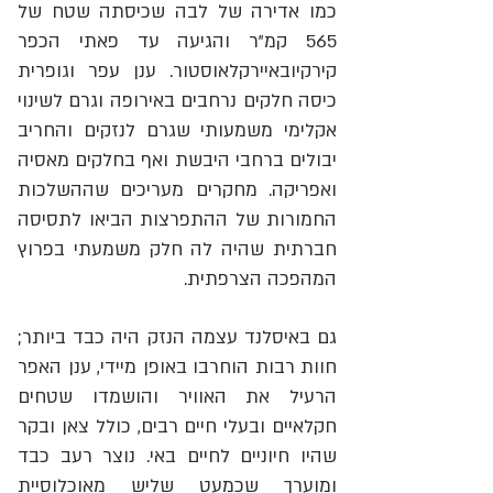
כמו אדירה של לבה שכיסתה שטח של
565 קמ"ר והגיעה עד פאתי הכפר
קירקיובאיירקלאוסטור. ענן עפר וגופרית
כיסה חלקים נרחבים באירופה וגרם לשינוי
אקלימי משמעותי שגרם לנזקים והחריב
יבולים ברחבי היבשת ואף בחלקים מאסיה
ואפריקה. מחקרים מעריכים שההשלכות
החמורות של ההתפרצות הביאו לתסיסה
חברתית שהיה לה חלק משמעתי בפרוץ
המהפכה הצרפתית.
גם באיסלנד עצמה הנזק היה כבד ביותר;
חוות רבות הוחרבו באופן מיידי, ענן האפר
הרעיל את האוויר והושמדו שטחים
חקלאיים ובעלי חיים רבים, כולל צאן ובקר
שהיו חיוניים לחיים באי. נוצר רעב כבד
ומוערך שכמעט שליש מאוכלוסיית