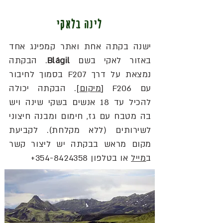
לינה בלאקי
ישנה בקתה אחת ואתר קמפינג אחד
באזור לאקי בשם
Blágil
. הבקתה
נמצאת על דרך F207 בסמוך לחיבור
עם F206 [
מיקום
]. הבקתה יכולה
להכיל עד 18 אנשים בשקי שינה ויש
בה מטבח עם גז, חימום ומבנה חיצוני
לשירותים (ללא מקלחת). לקביעת
מקום מראש בבקתה יש ליצור קשר
ב
מייל
או בטלפון
354-8424358
+