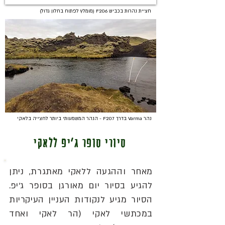
חציית נהרות בכביש F206 (מומלץ לפתוח בחלון גדול)
נהר Varma בדרך F207 - הנהר המשמעותי ביותר לחצייה בלאקי
סיורי סופר ג'יפ ללאקי
מאחר וההגעה ללאקי מאתגרת, ניתן
להגיע בסיור יום מאורגן בסופר ג'יפ.
הסיור מגיע לנקודות העניין העיקריות
במכתשי לאקי (הר לאקי ואחד