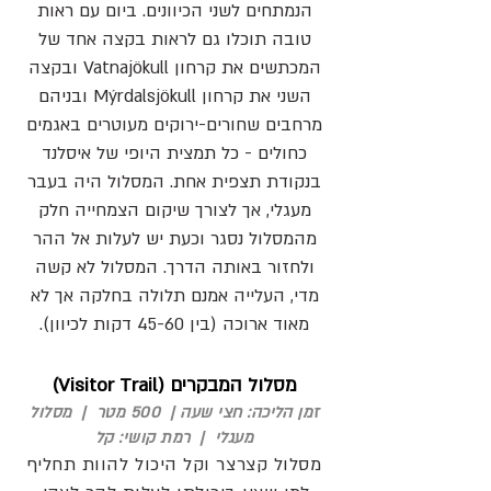
הנמתחים לשני הכיוונים. ביום עם ראות
טובה תוכלו גם לראות בקצה אחד של
המכתשים את קרחון Vatnajökull ובקצה
השני את קרחון Mýrdalsjökull ובניהם
מרחבים שחורים-ירוקים מעוטרים באגמים
כחולים - כל תמצית היופי של איסלנד
בנקודת תצפית אחת. המסלול היה בעבר
מעגלי, אך לצורך שיקום הצמחייה חלק
מהמסלול נסגר וכעת יש לעלות אל ההר
ולחזור באותה הדרך. המסלול לא קשה
מדי, העלייה אמנם תלולה בחלקה אך לא
מאוד ארוכה (בין 45-60 דקות לכיוון).
מסלול המבקרים (Visitor Trail)
זמן הליכה: חצי שעה | 500 מטר | מסלול
מעגלי | רמת קושי: קל
מסלול קצרצר וקל היכול להוות תחליף