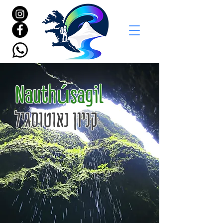
Nauthúsagil
קניון נאוטוסגיל