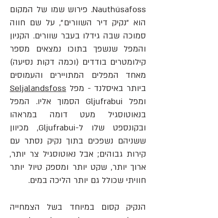
Nauthúsafoss. פירוש שמו של המק
ום
הוא "נקיק דיר השוורים", על שם חווה
סמוכה שבה גידלו בעבר שוורים. הקניון
והמפל שנשפך בתוכו נמצאים מספר
קילומטרים בודדים (וכמה דקות נסיעה)
מאחד המפלים המתויירים והעמוסים
ביותר באיסלנד - מפל
Seljalandsfoss
ומפל Gljufrabui הסמוך אליו. המפל
בנאוטוסגיל מעט דומה במראהו
ובקונספט שלו ל-Gljufrabui, מכיוון
ששניהם נשפכים בתוך נקיק נסתר עם
קירות גבוהים; אבל נאוטוסגיל צר יותר,
ארוך יותר, שקט יותר ומספק טיול יותר
חוויתי שכולל גם יותר הליכה במים.
הנקיק קסום במיוחד בשל הצמחייה