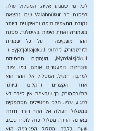
לכל מי שמגיע אליה. המסלול עולה
לפסגת הר Valahnúkur שבו נמצאת
נקודת התצפית היפה והאיקונית ביותר
בשמורה ואחת היפות באיסלנד. פסגת
ההר משקיפה על כל שמורת
ת'ורסמורק, קרחוני Eyjafjallajökull ו-
Mýrdalsjökull, העמקים תחתיהם
והנהרות המעטרים אותם כמו ציור.
למרבה המזל, המסלול אל ההר הוא
אחד הקצרים והקלים ביותר
בת'ורסמורק, כך שבאמת אין סיבה לא
להגיע אליו. חלק מהטיילים מסתפקים
במסלול העולה אל ההר ויורד חזרה
באותה הדרך, מסלול כזה לוקח סביב
שעה בלבד. מסלול הפנורמה הוא