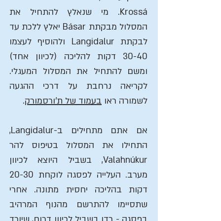
Krossá. מי שנאלץ להתחיל את
המסלול מבקתת Básar יאלץ ללכת עד
לבקתת Langidalur ולהוסיף לעצמו
30-40 דקות להליכה (לכיוון אחד)
ומשם להתחיל את המסלול המעגלי.
לקריאה נרחבת על דרכי ההגעה
לשמורה ראו
בעמוד של ת'ורסמורק
.
אם אתם מתחילים ב-Langidalur,
התחילו את המסלול בטיפוס להר
Valahnúkur, בשביל היוצא לכיוון
מערב. העלייה לפסגה לוקחת 20-30
דקות בהליכה יחסית מתונה. אחרי
שתסיימו להתרשם מהנוף המרהיב
בפסגה - רדו בשביל לכיוון דרום, שיורד