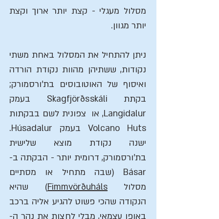
מסלול מעגלי - קצת יותר ארוך וקצת
יותר מגוון.
ניתן להתחיל את המסלול באחת משתי
נקודות, ששתיהן מהוות נקודת הורדה
ואיסוף של האוטובוסים בת'ורסמורק;
בקתת Skagfjörðsskáli בעמק
Langidalur, או צפונית לשם בבקתות
Volcano Huts בעמק Húsadalur.
ישנה נקודת מוצא שלישית
בת'ורסמורק, דרומית יותר - הבקתה ב-
Básar (שבה מתחיל או מסתיים
מסלול
Fimmvörðuháls
) שהיא
הנקודה שהכי פשוט להגיע אליה ברכב
באופן עצמאי, מבלי לחצות את נהר ה-