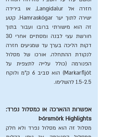
חזרה אל Langidalur, או בירידה
ישירה לתוך יער Hamraskógar. קטע
זה הוא מישורתי ברובו ועבור בתוך
חורשת עצי לבנה ומסתיים אחרי 30
דקות הליכה בערך עד שמגיעים חזרה
לנקודת ההתחלה. אורכו של מסלול
הפנורמה (כולל עלייה לתצפית על
Markarfljót) הוא סביב 6 ק"מ ולוקח
1.5-2.5 להשלימו.
אפשרות ההארכה או כמסלול נפרד:
Þórsmörk Highlights
מסלול זה הוא מסלול נפרד ולא חלק