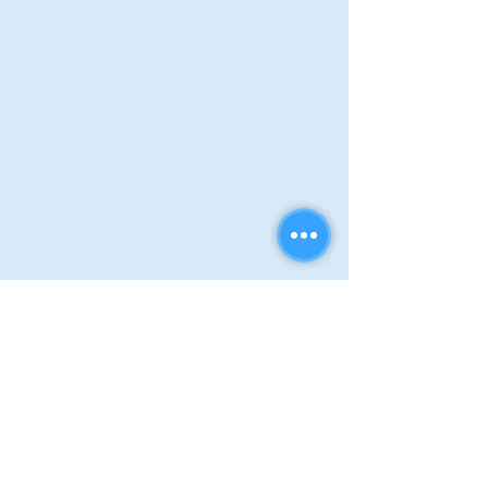
פתיחת המפה בח
לון נפרד