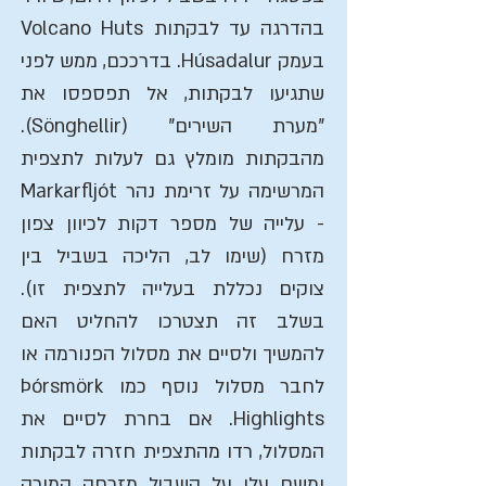
בהדרגה עד לבקתות Volcano Huts
בעמק Húsadalur. בדרככם, ממש לפני
שתגיעו לבקתות, אל תפספסו את
"מערת השירים" (Sönghellir).
מהבקתות מומלץ גם לעלות לתצפית
המרשימה על זרימת נהר Markarfljót
- עלייה של מספר דקות לכיוון צפון
מזרח (שימו לב, הליכה בשביל בין
צוקים נכללת בעלייה לתצפית זו).
בשלב זה תצטרכו להחליט האם
להמשיך ולסיים את מסלול הפנורמה או
לחבר מסלול נוסף כמו Þórsmörk
Highlights. אם בחרת לסיים את
המסלול, רדו מהתצפית חזרה לבקתות
ומשם עלו על השביל מזרחה המורה