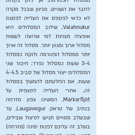
ממסלול הפנורמה, אך ניתן בקלות
לחבר את השניים. מכיוון שבכל מקרה
לא כדאי לפספס את העלייה לפסגת
Valahnukur, שילוב המסלולים היא
אופציה מצוינת למי שרוצה לעשות
מסלול ארוך ומגוון יותר. מסלול זה ארוך
יותר ממסלול הפנורמה ולוקח כמסלול
3-4 שעות כמסלול נפרד; חיבור שני
המסלולים ייצור מסלול של סביב 4-4.5
שעות. אם החלטתם להמשיך במסלול
זה, אחרי העלייה לתצפית על
Markarfljót, המשיכו צפון מזרחה
בנתיב של טראק Laugavegur, עד
שבשלב מסויים תגיעו לפיצול שבילים,
בשלב זה עליכם לפנות ימינה (מזרחה)