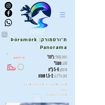
ת'ורסמורק:
Þórsmörk
Panorama
רמת קושי:
בינוני
הייל
נדס
סוג:
מעגלי
מרחק:
5-6 ק"מ
זמן הליכה:
1.5-2 שעות
#יער
#תצפית #קרחון
#רכב
4X4
#לכל המשפחה